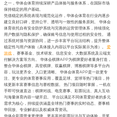
之一，华体会体育持续深耕产品体验与服务体系，在国际市场
保持稳定的用户基础。
凭借稳定的系统表现与规范化运作，华体会体育在行业内逐步
建立良好口碑，坚持公平、透明与一致性的服务原则。 华体会
体育依托自有安全防护系统与完善的运营管理体系，持续强化
用户数据与隐私保护，确保账号信息与使用过程的安全性。 通
过系统对接与资源协同，进一步丰富平台玩法结构，提升整体
稳定性与用户体验（具体接入内容以平台实际展示为准）。
爱
游戏
、赛事基金、技术研发、信息安全、大数据系统及云端支
付解决方案等方向。 华体会棋牌APP为棋牌爱好者量身打造，
整合华体会棋牌、高登棋牌、双赢棋牌、博雅棋牌等多平台内
容，玩法更齐全、入口更清晰。 华体会体育APP是一款更专
注、更专业的体育赛事应用，覆盖足球、篮球等热门项目，持
续更新丰富赛事信息与赛程数据。 热门项目随时掌握，一机在
手即可快速直达：棋牌对战、电竞赛事、彩票玩法、真人互动
与海量体育内容一键开启。 平台以满足不同体育爱好者的多元
需求为核心，持续提供涵盖全球热门赛事的实时动态、赛事精
华回放、专业解读以及权威体育资讯。
华体会彩票带来更便捷、更丰富的彩票玩法与互动体验，开奖