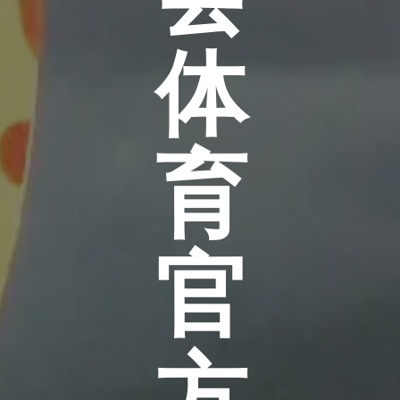
体
育
官
方